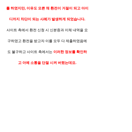
를 하였지만, 이유도 모른 채 환전이 거절이 되고 아이
디까지 차단이 되는 사례가 발생하게 되었습니다.
사이트 측에서 환전 신청 시 신분증과 이체 내역을 요
구하였고 환전을 받고자 이를 모두 다 제출하였음에
도 불구하고 사이트 측에서는 
이러한 정보를 확인하
고 아예 소통을 단절 시켜 버렸는데요.