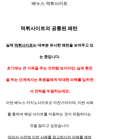
베누스 먹튀사이트
먹튀사이트의 공통된 패턴 
실제 
먹튀사이트
는 대부분 유사한 패턴을 보여주고 있
는 중입니다.
초기에는 큰 이득을 주는 것처럼 보이지만, 실제 환전
을 하는 단계에서는 회원들에게 막대한 피해를 입히면
서 연락을 두절하는데요.
이번 베누스 카지노사이트도 마찬가지이며, 이번 사례
를 통하여 해당 사이트를 이용하는 것이 위험하다는 
것을 알리고 싶었습니다.
따라서 사전에 이번 사례를 참고하시어 피해를 예방