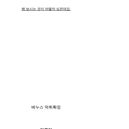
해 보시는 것이 어떨까 싶은데요.
베누스 먹튀확정