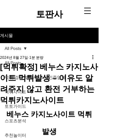
토판사​
게시물
All Posts
2024년 8월 27일
1분 분량
All Posts
[먹튀확정] 베누스 카지노사
이트 먹튀발생 – 이유도 알
먹튀 검증 토판사 공식 인증업체
려주지 않고 환전 거부하는
먹튀사이트
먹튀카지노사이트
토토가이드
베누스 카지노사이트 먹튀
스포츠분석
발생
추천놀이터