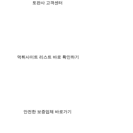
토판사 고객센터
 먹튀사이트 리스트 바로 확인하기
안전한 보증업체 바로가기