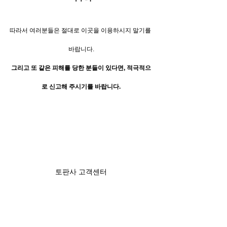
따라서 여러분들은 절대로 이곳을 이용하시지 말기를 
바랍니다.
그리고 또 같은 피해를 당한 분들이 있다면, 적극적으
로 신고해 주시기를 바랍니다.
토판사 고객센터