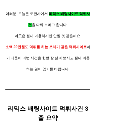
여러분, 오늘은 토판사에서 
리믹스 배팅사이트 먹튀사
건
을 다뤄 보려고 합니다.
이곳은 절대 이용하시면 안될 것 같은데요.
소액 20만원도 먹튀를 하는 쓰레기 같은 먹튀사이트
이
기 때문에 이번 사건을 한번 잘 살펴 보시고 절대 이용
하는 일이 없기를 바랍니다.
리믹스 배팅사이트 먹튀사건 3
줄 요약