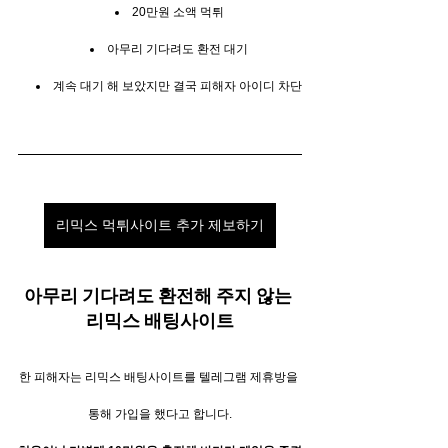
20만원 소액 먹튀
아무리 기다려도 환전 대기
계속 대기 해 보았지만 결국 피해자 아이디 차단
리믹스 먹튀사이트 추가 제보하기
아무리 기다려도 환전해 주지 않는 
리믹스 배팅사이트
한 피해자는 리믹스 배팅사이트를 텔레그램 제휴방을 
통해 가입을 했다고 합니다.