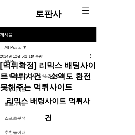
토판사​
게시물
All Posts
2024년 12월 5일
1분 분량
All Posts
[먹튀확정] 리믹스 배팅사이
트 먹튀사건 – 소액도 환전
먹튀 검증 토판사 공식 인증업체
못해주는 먹튀사이트
먹튀사이트
리믹스 배팅사이트 먹튀사
토토가이드
건
스포츠분석
추천놀이터