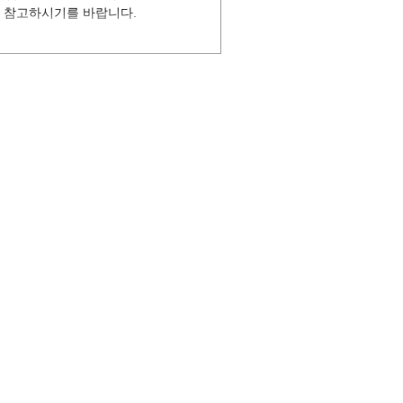
니 참고하시기를 바랍니다.