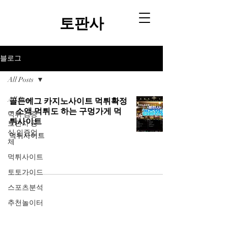
토판사​
블로그
All Posts
All Posts
골든에그 카지노사이트 먹튀확정
– 소액 먹튀도 하는 구멍가게 먹
먹튀 검증
튀사이트
토판사 공
식 인증업
먹튀사이트
체
먹튀사이트
토토가이드
스포츠분석
추천놀이터