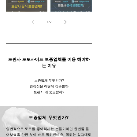
에그벳(EGGBET) 베팅의
최상의 베팅 환경을 제공해
신세계를 경험하고 싶다면
줄 수 있는 종합 베팅사이트
1
/
2
돛단배 토토사이트(꿀벌 리
뉴얼)
토판사 토토사이트 보증업체를 이용 해야하
는 이유
보증업체 무엇인가?
안정성을 어떻게 검증할까
토판사 왜 중요할까?
보증업체 무엇인가?
일반적으로 토토를 좋아하시는 분들이라면 한번쯤 들
어보셨을 만한 것이 바로 먹튀인데요. 먹튀는 말그대로