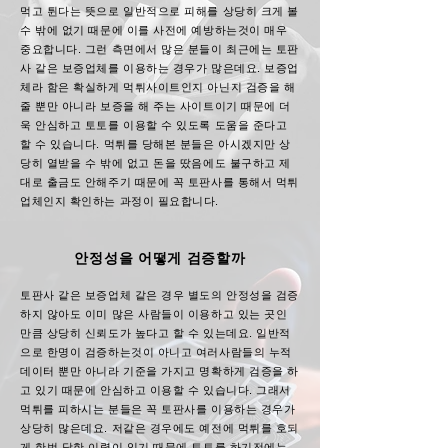
먹고 튄다는 뜻으로 일반적으로 피해를 상당히 크게 볼
수 밖에 없기 때문에 이를 사전에 예방하는것이 매우
중요합니다. 그런 측면에서 많은 분들이 최근에는 토판
사 같은 보증업체를 이용하는 경우가 많은데요. 보증업
체라 함은 확실하게 먹튀사이트인지 아닌지 검증을 해
줄 뿐만 아니라 보증을 해 주는 사이트이기 때문에 더
욱 안심하고 토토를 이용할 수 있도록 도움을 준다고
할 수 있습니다. 먹튀를 당해본 분들은 아시겠지만 상
당히 열받을 수 밖에 없고 돈을 땄음에도 불구하고 제
대로 출금도 안해주기 때문에 꼭 토판사를 통해서 먹튀
업체인지 확인하는 과정이 필요합니다.
안정성을 어떻게 검증할까
토판사 같은 보증업체 같은 경우 별도의 안정성을 검증
하지 않아도 이미 많은 사람들이 이용하고 있는 곳인
만큼 상당히 신뢰도가 높다고 할 수 있는데요. 일반적
으로 한명이 검증하는것이 아니고 여러사람들의 누적
데이터 뿐만 아니라 기준을 가지고 명확하게 검증을 하
고 있기 때문에 안심하고 이용할 수 있습니다. 그래서
먹튀를 피하시는 분들은 꼭 토판사를 이용하는 경우가
상당히 많은데요. 저같은 경우에도 예전에 먹튀를 호되
게 한번 당한 이력이 있기 때문에 토토를 하기전에는