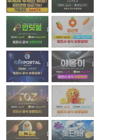
안전하고 신뢰할 수 있는 여
안전한 이태리토토사이트
왕벌 토토사이트 - 최고의
배팅, 안전하게 즐기는 최고
스포츠 & 카지노 플랫폼
의 안전한 배팅 플랫폼! 추
천하는 이유는?
반딧불(banditbul) 믿을 수
즐거움을 더 해줄 최상위 계
있는 메이저 , 검증 된 토토
열 소속 스포츠토토 사이트
사이트 안전놀이터
당근벳추천 토토사이트
【CAB】 셀 수 없는 다양한
새로운 신드롬 스포츠 배팅
장점을 가진 신뢰 할 수 있
의 안전한 토토사이트 야옹
는 캡 메이저놀이터
이
탄탄한 자본력이 강점인 고
【썬벳】 국내 메이저놀이
액 전용 토토사이트 토즈
터 업계 최고 수준의 장점
(TOZ) 추천