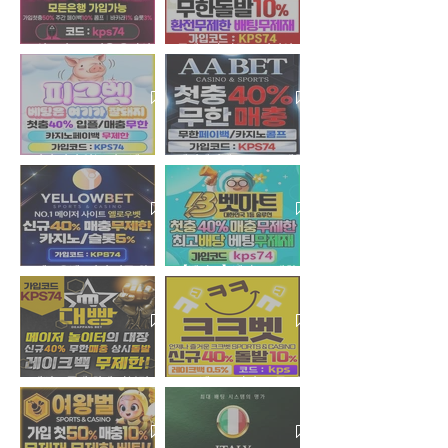
[식스틴] VIP전용 온라인카
클래스가 다른 프리미엄 베
지노 스포츠 사이트
팅사이트 오마카세 구)정글
먹튀 걱정 없는 피그벳 토토
에이에이벳"AABET" 대한
사이트 | 최신 주소, 가입코
민국 1위 프리미엄 베팅사
드, 혜택 총정리
이트
[옐로우벳] 먹튀 검증 완료
【벳마트】벳마트 | 대한민
된 메이저 토토사이트 ‘옐로
국 1등 무제재 베팅솔루션 –
우벳(YellowBet)’ 구)펩시
갤러리아 리뉴얼 정식 오픈
대빵 – 국내 최대 자본력! 업
크크벳 토토사이트 (구)맘벳
계 최초 e스포츠 특화 메이
- 안전한 접속과 풍성한 혜
저 사이트
택 안내